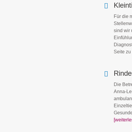
Kleint
Für die 
Stellenw
sind wir
Einfühl
Diagnost
Seite zu 
Rinde
Die Betr
Anna-Le
ambulant
Einzelti
Gesunder
[weiterle