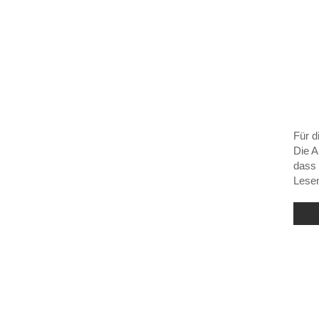
Für d
Die A
dass 
Lesen